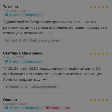
стационара:
Татьяна
- реабилитация пациентов с заболеваниями опорно-
17 апреля 2026
Отзыв подтвержден
двигательного аппарата и периферической нервной
системы,
Здравствуйте! Второй раз приезжаем в ваш Центр 
- реабилитация пациентов с заболеваниями сердечно-
реабилитации, остались довольны: поправили здоровье, 
сосудистой системы,
отдохнули, познакоми...
- реабилитация пациентов с последствиями
Негруб Е. Ю. - Рефлексотерапевт
перенесенных ЧМТ и травмами ЦНС,
- реабилитация пациентов с пограничными нервно-
Светлана Макаренко
психическими, психосоматическими расстройствами и
2 марта 2026
расстройствами сна,
Отзыв подтвержден
- реабилитация пациентов с последствиями
17.02. 26 г. по 02.03 находились на реабилитации. От 
перенесенного инсульта.
пребывания остались только положительные эмоции!! 
2.
консультации следующих специалистов
: врача-
Хочется выразить ...
терапевта, врача-невролога, врача-реабилитолога,
врача функциональной и ультразвуковой диагностики,
Иванова А. И. - Физиотерапевт
врача-физиотерапевта, врача-рефлексотерапевта,
врача лечебной физкультуры, врача-психотерапевта,
Оксана
психолога.
6 декабря 2024
Отзыв подтвержден
Рекомендую
3.
диагностика
лабораторная, ультразвуковая,