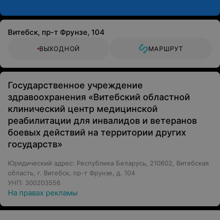
- рефлексотерапияклассическое иглоукалывание,
светопунктура, лазеропунктура,
вакуумрефлексотерапия, поверхностное
Витебск, пр-т Фрунзе, 104
иглоукалывание, гирудорефлексотерапия др.);
ВЫХОДНОЙ
МАРШРУТ
- эндогенная биорезонансная терапия,
электропунктурная диагностика;
- массажразличные виды ручного массажа).
Государственное учреждение
В Центре созданы комфортные условия для лечения и
здравоохранения «Витебский областной
пребывания пациентов:
клинический центр медицинской
- уютные 1-2-х местные номера,
реабилитации для инвалидов и ветеранов
- благоустроенная территория с беседками и местами
боевых действий на территории других
для отдыха, пешеходными дорожками для прогулок.
государств»
Обращаем ваше внимание, что обязательна
Юридический адрес: Республика Беларусь, 210602, Витебская
консультация специалиста: рекламируемые
область, г. Витебск, пр-т Фрунзе, д. 104
УНП: 300203556
медицинские услуги могут иметь
На правах рекламы
противопоказания и побочные реакции.