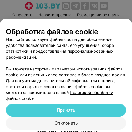
О проекте
Новости проекта
Размещение рекламы
Медицинский маркетинг
Публичный договор
Обработка файлов cookie
Пользовательское соглашение
Способы оплаты
Наш сайт использует файлы cookie для обеспечения
Вакансии
Партнеры
удобства пользователей сайта, его улучшения, сбора
Написать руководителю 103.by
статистики и предоставления персонализированных
Написать в поддержку
рекомендаций.
Персональные настройки cookie
Вы можете настроить параметры использования файлов
Обработка персональных данных
cookie или изменить свое согласие в более позднее время.
Для получения дополнительной информации о целях,
сроках и порядке использования файлов cookie вы
можете ознакомиться с нашей
Политикой обработки
файлов cookie
Принять
© 2026 ООО «Артокс Лаб», УНП 191700409
| 220012, Республика Беларусь,
г. Минск, улица Толбухина, 2, пом. 16 | help@103.by
Отклонить
Служба поддержки
+375 291212755